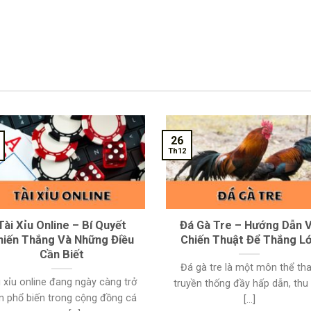
26
Th12
Tài Xỉu Online – Bí Quyết
Đá Gà Tre – Hướng Dẫn 
hiến Thắng Và Những Điều
Chiến Thuật Để Thắng L
Cần Biết
Đá gà tre là một môn thể th
i xỉu online đang ngày càng trở
truyền thống đầy hấp dẫn, thu
n phổ biến trong cộng đồng cá
[...]