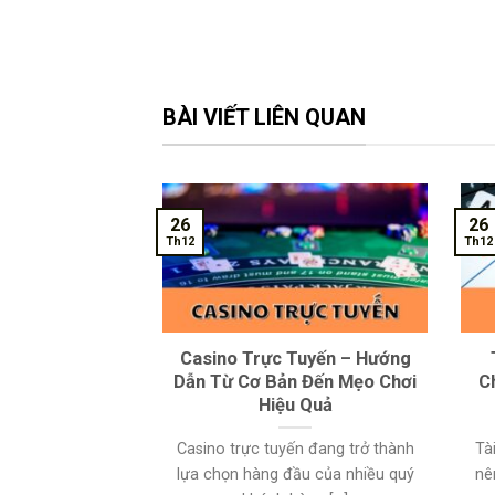
BÀI VIẾT LIÊN QUAN
26
26
Th12
Th12
carat – Hướng
Casino Trực Tuyến – Hướng
Về Mẹo Để Luôn
Dẫn Từ Cơ Bản Đến Mẹo Chơi
C
ắng
Hiệu Quả
at là chìa khóa
Casino trực tuyến đang trở thành
Tà
i nâng cao khả
lựa chọn hàng đầu của nhiều quý
nê