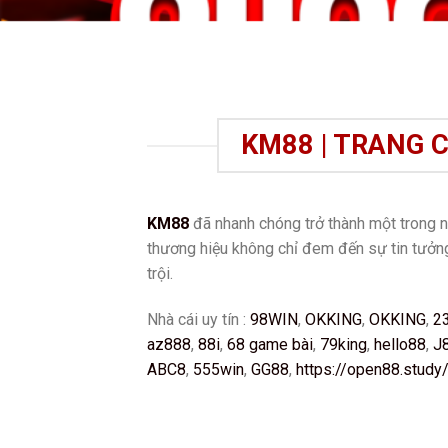
KM88 | TRANG 
KM88
đã nhanh chóng trở thành một trong n
thương hiệu không chỉ đem đến sự tin tưởng
trội.
Nhà cái uy tín :
98WIN
,
OKKING
,
OKKING
,
2
az888
,
88i
,
68 game bài
,
79king
,
hello88
,
J
ABC8
,
555win
,
GG88
,
https://open88.study