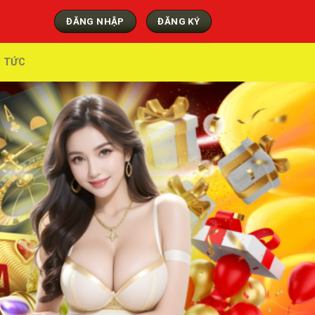
ĐĂNG NHẬP
ĐĂNG KÝ
N TỨC