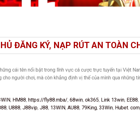
CHỦ ĐĂNG KÝ, NẠP RÚT AN TOÀN C
hững cái tên nổi bật trong lĩnh vực cá cược trực tuyến tại Việt N
 cho người chơi, mà còn khẳng định vị thế của mình qua những tí
3WIN
,
HM88
,
https://fly88.mba/
,
68win
,
ok365
,
Link 13win
,
EE88
,
888
,
U888
,
J88vip
,
J88
,
13WIN
,
AU88
,
79King
,
33Win
,
Hubet. com
/