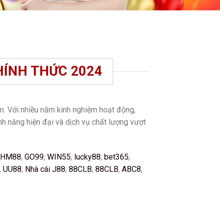
HÍNH THỨC 2024
am. Với nhiều năm kinh nghiệm hoạt động,
nh năng hiện đại và dịch vụ chất lượng vượt
HM88
,
GO99
,
WIN55
,
lucky88
,
bet365
,
,
UU88
,
Nhà cái J88
,
88CLB
,
88CLB
,
ABC8
,