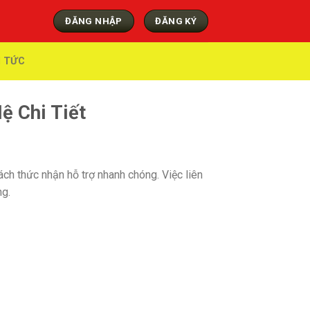
ĐĂNG NHẬP
ĐĂNG KÝ
N TỨC
ệ Chi Tiết
cách thức nhận hỗ trợ nhanh chóng. Việc liên
ng.