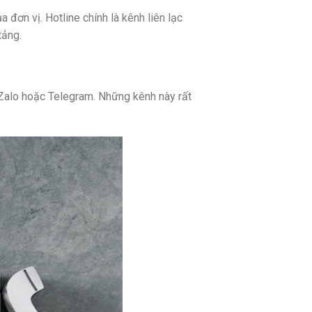
a đơn vị. Hotline chính là kênh liên lạc
tảng.
 Zalo hoặc Telegram. Những kênh này rất