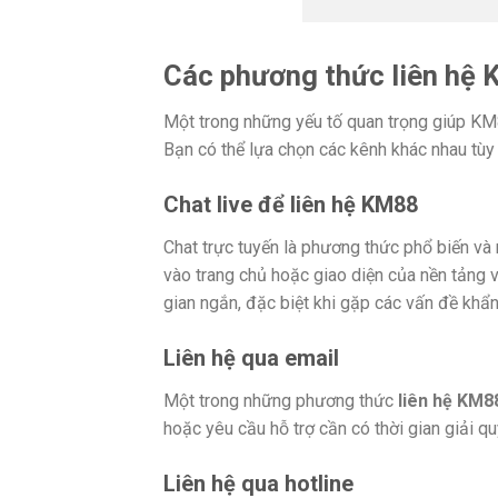
Các phương thức liên hệ
Một trong những yếu tố quan trọng giúp KM8
Bạn có thể lựa chọn các kênh khác nhau tù
Chat live để liên hệ KM88
Chat trực tuyến là phương thức phổ biến và 
vào trang chủ hoặc giao diện của nền tảng v
gian ngắn, đặc biệt khi gặp các vấn đề khẩn
Liên hệ qua email
Một trong những phương thức
liên hệ KM8
hoặc yêu cầu hỗ trợ cần có thời gian giải qu
Liên hệ qua hotline