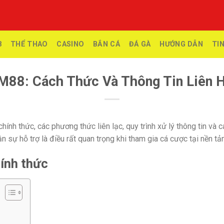
8
THỂ THAO
CASINO
BẮN CÁ
ĐÁ GÀ
HƯỚNG DẪN
TI
M88: Cách Thức Và Thông Tin Liên H
hính thức, các phương thức liên lạc, quy trình xử lý thông tin và 
n sự hỗ trợ là điều rất quan trọng khi tham gia cá cược tại nền tả
ính thức