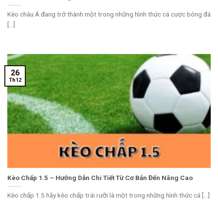
Kèo châu Á đang trở thành một trong những hình thức cá cược bóng đá
[...]
26
Th12
Kèo Chấp 1.5 – Hướng Dẫn Chi Tiết Từ Cơ Bản Đến Nâng Cao
Kèo chấp 1.5 hãy kèo chấp trái rưỡi là một trong những hình thức cá [...]