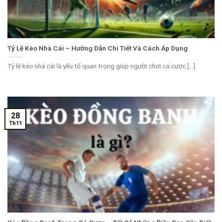
Tỷ Lệ Kèo Nhà Cái – Hướng Dẫn Chi Tiết Và Cách Áp Dụng
Tỷ lệ kèo nhà cái là yếu tố quan trọng giúp người chơi cá cược [...]
28
Th11