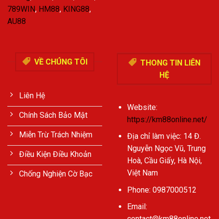
789WIN
,
HM88
,
KING88
,
AU88
VỀ CHÚNG TÔI
THONG TIN LIÊN
HỆ
Liên Hệ
Website:
Chính Sách Bảo Mật
https://km88online.net/
Miễn Trừ Trách Nhiệm
Địa chỉ làm việc: 14 Đ.
Nguyễn Ngọc Vũ, Trung
Điều Kiện Điều Khoản
Hoà, Cầu Giấy, Hà Nội,
Việt Nam
Chống Nghiện Cờ Bạc
Phone: 0987000512
Email:
contact@km88online.net