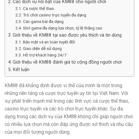
Các dịch vụ nổi bật của KM88 cho người chơi
Cá cược thể thao
Trò chơi casino trực tuyến đa dạng
Các game bài đa dạng
Slot game đa dạng lựa chọn, tỷ lệ thắng cao
Giới thiệu về KM88 tại sao được yêu thích và tin dùng
Bảo mật và an toàn tuyệt đối
Giao diện dễ sử dụng
Hỗ trợ khách hàng 24/7
Giới thiệu về KM88 đánh giá từ cộng đồng người chơi
Kết luận
KM88 đã khẳng định được vị thế của mình là một trong
những nền tảng cá cược trực tuyến uy tín tại Việt Nam. Với
sự phát triển mạnh mẽ trong các lĩnh vực cá cược thể thao,
casino trực tuyến và các trò chơi trực tuyến khác. Sự đa
dạng trong các dịch vụ của KM88 không chỉ giúp người chơi
có nhiều lựa chọn mà còn đáp ứng được sở thích và nhu cầu
của mọi đối tượng người dùng.