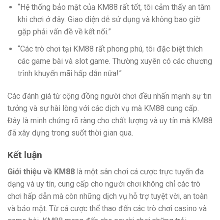
“Hệ thống bảo mật của KM88 rất tốt, tôi cảm thấy an tâm
khi chơi ở đây. Giao diện dễ sử dụng và không bao giờ
gặp phải vấn đề về kết nối.”
“Các trò chơi tại KM88 rất phong phú, tôi đặc biệt thích
các game bài và slot game. Thường xuyên có các chương
trình khuyến mãi hấp dẫn nữa!”
Các đánh giá từ cộng đồng người chơi đều nhấn mạnh sự tin
tưởng và sự hài lòng với các dịch vụ mà KM88 cung cấp.
Đây là minh chứng rõ ràng cho chất lượng và uy tín mà KM88
đã xây dựng trong suốt thời gian qua.
Kết luận
Giới thiệu về KM88
là một sân chơi cá cược trực tuyến đa
dạng và uy tín, cung cấp cho người chơi không chỉ các trò
chơi hấp dẫn mà còn những dịch vụ hỗ trợ tuyệt vời, an toàn
và bảo mật. Từ cá cược thể thao đến các trò chơi casino và