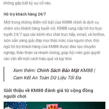
không gặp bất kỳ sự cố nào.
Hỗ trợ khách hàng 24/7
Một trong những điểm nổi bật của KM88 chính là dịch vụ
chăm sóc khách hàng tuyệt vời. KM88 cung cấp hỗ trợ trực
tuyến 24/7 qua các kênh như chat trực tiếp, email, và hotline,
luôn sẵn sàng giải đáp mọi thắc mắc của người chơi. Đội
ngũ hỗ trợ khách hàng của KM88 được đào tạo chuyên
nghiệp, thân thiện và nhanh chóng, giúp hội viên giải quyết
các vấn đề một cách hiệu quả và kịp thời.
Xem thêm:
Chính Sách Bảo Mật
KM88 |
Cam Kết An Toàn Dữ Liệu Tối Đa
Giới thiệu về KM88 đánh giá từ cộng đồng
người chơi