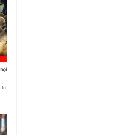
họi
trí