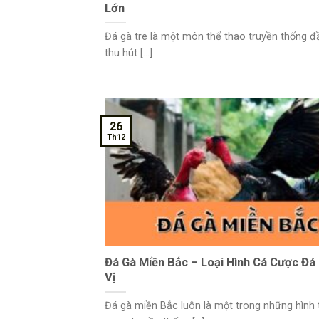
Lớn
Đá gà tre là một môn thể thao truyền thống đ
thu hút [...]
26
Th12
Đá Gà Miền Bắc – Loại Hình Cá Cược Đá
Vị
Đá gà miền Bắc luôn là một trong những hình