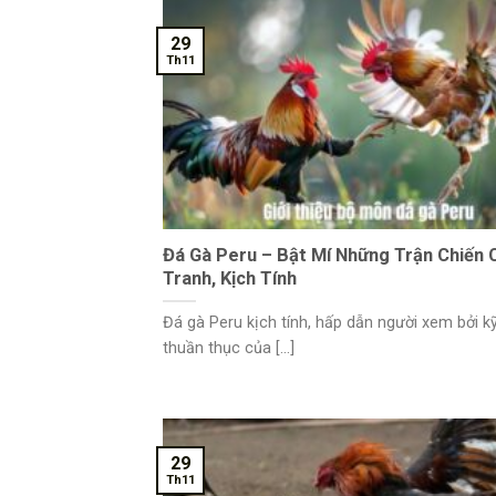
29
Th11
Đá Gà Peru – Bật Mí Những Trận Chiến 
Tranh, Kịch Tính
Đá gà Peru kịch tính, hấp dẫn người xem bởi k
thuần thục của [...]
29
Th11