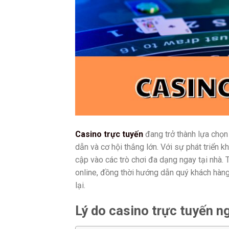
Casino trực tuyến
đang trở thành lựa chọn 
dẫn và cơ hội thắng lớn. Với sự phát triển 
cập vào các trò chơi đa dạng ngay tại nhà. T
online, đồng thời hướng dẫn quý khách hàng
lại.
Lý do casino trực tuyến n