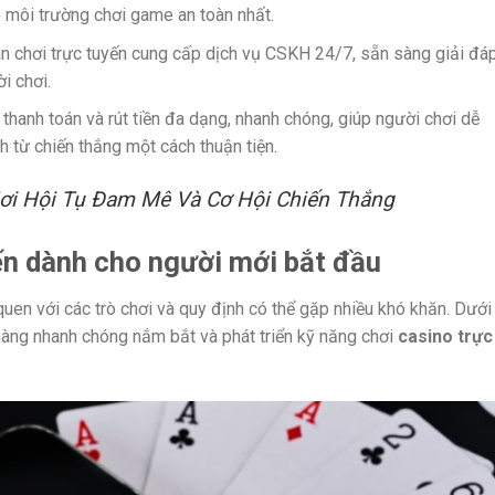
o môi trường chơi game an toàn nhất.
n chơi trực tuyến cung cấp dịch vụ CSKH 24/7, sẵn sàng giải đá
i chơi.
hanh toán và rút tiền đa dạng, nhanh chóng, giúp người chơi dễ
ch từ chiến thắng một cách thuận tiện.
ơi Hội Tụ Đam Mê Và Cơ Hội Chiến Thắng
ến dành cho người mới bắt đầu
uen với các trò chơi và quy định có thể gặp nhiều khó khăn. Dưới
hàng nhanh chóng nắm bắt và phát triển kỹ năng chơi
casino trực