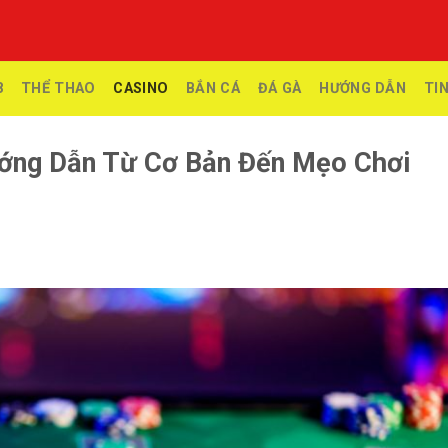
8
THỂ THAO
CASINO
BẮN CÁ
ĐÁ GÀ
HƯỚNG DẪN
TI
ướng Dẫn Từ Cơ Bản Đến Mẹo Chơi