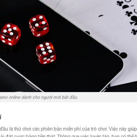
sino online dành cho người mới bắt đầu
í
ầu là thử chơi các phiên bản miễn phí của trò chơi. Việc này giúp
i đặt cược bằng tiền thật. Thông qua việc luyện tập, bạn có thể 