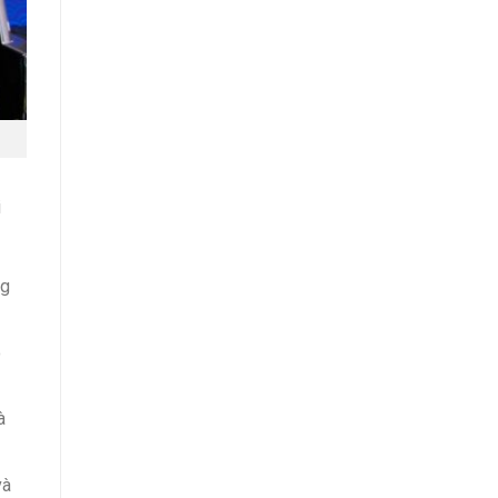
i
ng
ò
à
và