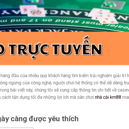
hàng đầu của nhiều quý khách hàng tìm kiếm trải nghiệm giải trí 
không ngừng của công nghệ, người chơi hệ thống có thể dễ dàng tr
rong bài viết này, chúng tôi sẽ cung cấp thông tin chi tiết về casi
 cách tận dụng tối đa những lợi ích mà sân chơi
nhà cái km88
ma
gày càng được yêu thích