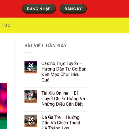
ĐĂNG NHẬP
ĐĂNG KÝ
N TỨC
BÀI VIẾT GẦN ĐÂY
Casino Trực Tuyến –
26
Hướng Dẫn Từ Cơ Bản
Th12
Đến Mẹo Chơi Hiệu
Quả
Tài Xỉu Online – Bí
26
Quyết Chiến Thắng Và
Th12
Những Điều Cần Biết
Đá Gà Tre – Hướng
26
Dẫn Và Chiến Thuật
Th12
Để Thắng Lớn