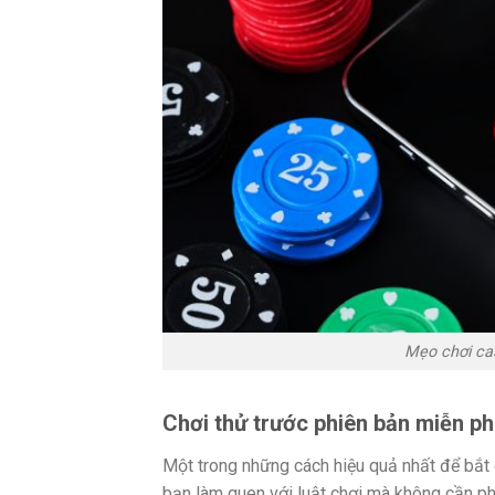
Mẹo chơi ca
Chơi thử trước phiên bản miễn ph
Một trong những cách hiệu quả nhất để bắt đ
bạn làm quen với luật chơi mà không cần phả