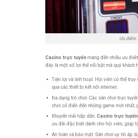
Ưu điểm đ
Casino trực tuyến
mang đến nhiều ưu điểm
đây là một số lợi thế nổi bật mà quý khách 
Tiện lợi và linh hoạt: Hội viên có thể tru
qua các thiết bị kết nối internet.
Đa dạng trò chơi: Các sân chơi trực tuyế
chơi cổ điển đến những game mới nhất, p
Khuyến mãi hấp dẫn:
Casino trực tuyến
ưu đãi đặc biệt dành cho hội viên, giúp t
An toàn và bảo mật: Sân chơi uy tín áp d