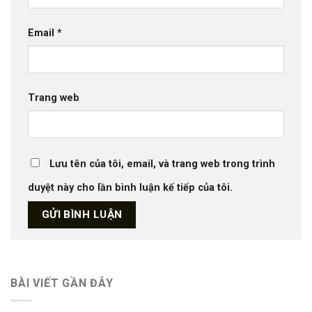
Email
*
Trang web
Lưu tên của tôi, email, và trang web trong trình
duyệt này cho lần bình luận kế tiếp của tôi.
BÀI VIẾT GẦN ĐÂY