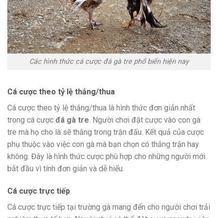
Các hình thức cá cược đá gà tre phổ biến hiện nay
Cá cược theo tỷ lệ thắng/thua
Cá cược theo tỷ lệ thắng/thua là hình thức đơn giản nhất
trong cá cược
đá gà tre
. Người chơi đặt cược vào con gà
tre mà họ cho là sẽ thắng trong trận đấu. Kết quả của cược
phụ thuộc vào việc con gà mà bạn chọn có thắng trận hay
không. Đây là hình thức cược phù hợp cho những người mới
bắt đầu vì tính đơn giản và dễ hiểu.
Cá cược trực tiếp
Cá cược trực tiếp tại trường gà mang đến cho người chơi trải