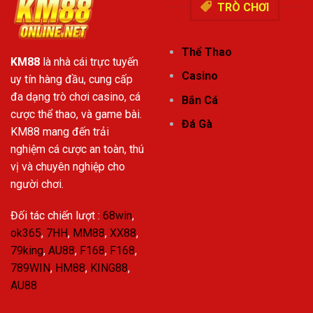
TRÒ CHƠI
Thể Thao
KM88
là nhà cái trực tuyến
Casino
uy tín hàng đầu, cung cấp
đa dạng trò chơi casino, cá
Bắn Cá
cược thể thao, và game bài.
Đá Gà
KM88 mang đến trải
nghiệm cá cược an toàn, thú
vị và chuyên nghiệp cho
người chơi.
Đối tác chiến lượt :
68win
,
ok365
,
7HH
,
MM88
,
XX88
,
79king
,
AU88
,
F168
,
F168
,
789WIN
,
HM88
,
KING88
,
AU88