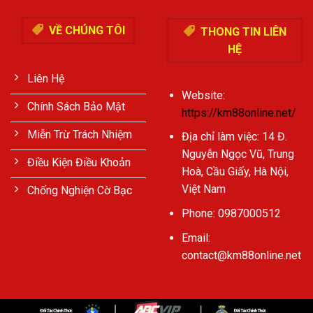
VỀ CHÚNG TÔI
THONG TIN LIÊN
HỆ
Liên Hệ
Website:
Chính Sách Bảo Mật
https://km88online.net/
Miễn Trừ Trách Nhiệm
Địa chỉ làm việc: 14 Đ.
Nguyễn Ngọc Vũ, Trung
Điều Kiện Điều Khoản
Hoà, Cầu Giấy, Hà Nội,
Việt Nam
Chống Nghiện Cờ Bạc
Phone: 0987000512
Email:
contact@km88online.net