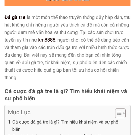
Đá gà tre
là một môn thể thao truyền thống đầy hấp dẫn, thu
hút không chỉ những người yêu thích cá độ mà còn cả những
người đam mê văn hóa và thú cưng. Tại các sân chơi trực
tuyến uy tín như
km8888
, người chơi có thể dễ dàng tiếp cận
và tham gia vào các trận đấu gà tre với nhiều hình thức cược
đa dạng. Bài viết này sẽ mang đến cho bạn cái nhìn tổng
quan về đấu gà tre, từ khái niệm, sự phổ biến đến các chiến
thuật cá cược hiệu quả giúp bạn tối ưu hóa cơ hội chiến
thắng.
Cá cược đá gà tre là gì? Tìm hiểu khái niệm và
sự phổ biến
Mục Lục
Cá cược đá gà tre là gì? Tìm hiểu khái niệm và sự phổ
biến