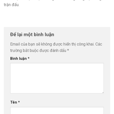
trận đấu.
Để lại một bình luận
Email của bạn sẽ không được hiển thị công khai.
Các
trường bắt buộc được đánh dấu
*
Bình luận
*
Tên
*