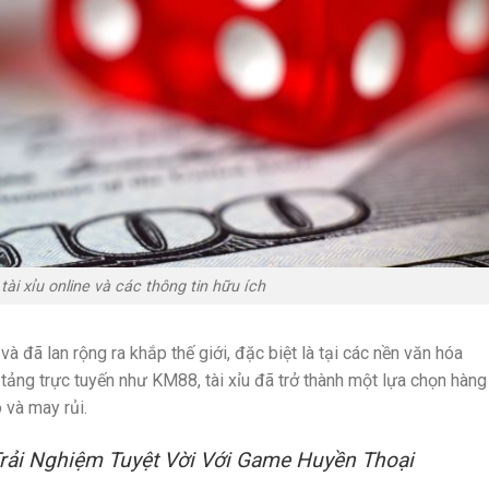
tài xỉu online và các thông tin hữu ích
và đã lan rộng ra khắp thế giới, đặc biệt là tại các nền văn hóa
tảng trực tuyến như KM88, tài xỉu đã trở thành một lựa chọn hàng
 và may rủi.
rải Nghiệm Tuyệt Vời Với Game Huyền Thoại