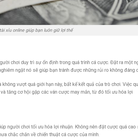
ài xỉu online giúp bạn luôn giữ lợi thế
gười chơi duy trì sự ổn định trong quá trình cá cược. Đặt ra một n
 nghiêm ngặt nó sẽ giúp bạn tránh được những rủi ro không đáng c
à không vượt quá giới hạn này, bất kể kết quả của trò chơi. Việc q
n và tăng cơ hội gặp các ván cược may mắn, từ đó tối ưu hóa lợi
iúp người chơi tối ưu hóa lợi nhuận. Không nên đặt cược quá cao
chưa chắc chắn về chiến thuật cá cược của mình.