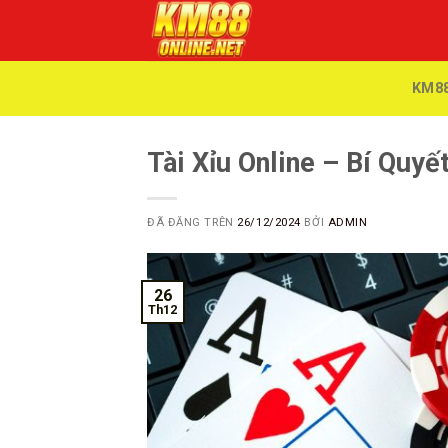
Chuyển
đến
nội
dung
KM8
Tài Xỉu Online – Bí Quy
ĐÃ ĐĂNG TRÊN
26/12/2024
BỞI
ADMIN
26
Th12