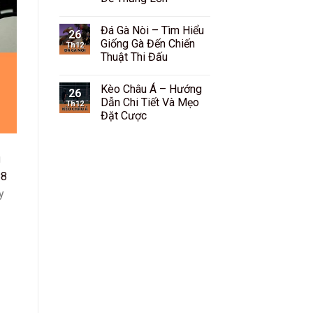
Đá Gà Nòi – Tìm Hiểu
26
Giống Gà Đến Chiến
Th12
Thuật Thi Đấu
Kèo Châu Á – Hướng
26
Dẫn Chi Tiết Và Mẹo
Th12
Đặt Cược
g
88
y