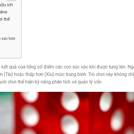
hữu ích
line
ợi thế
h xác hơn
n kết quả của tổng số điểm các con xúc xắc khi được tung lên. Ng
 (Tài) hoặc thấp hơn (Xỉu) mức trung bình. Trò chơi này không chỉ
ời chơi thể hiện kỹ năng phân tích và quản lý vốn.