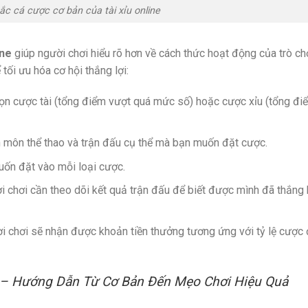
ắc cá cược cơ bản của tài xỉu online
ine
giúp người chơi hiểu rõ hơn về cách thức hoạt động của trò ch
tối ưu hóa cơ hội thắng lợi:
họn cược tài (tổng điểm vượt quá mức số) hoặc cược xỉu (tổng đi
n môn thể thao và trận đấu cụ thể mà bạn muốn đặt cược.
uốn đặt vào mỗi loại cược.
ời chơi cần theo dõi kết quả trận đấu để biết được mình đã thắng
i chơi sẽ nhận được khoản tiền thưởng tương ứng với tỷ lệ cược
– Hướng Dẫn Từ Cơ Bản Đến Mẹo Chơi Hiệu Quả