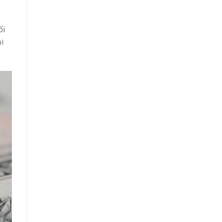
ối
ại