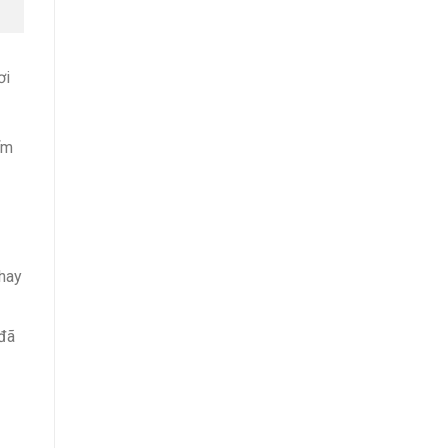
ơi
ểm
 hay
 đã