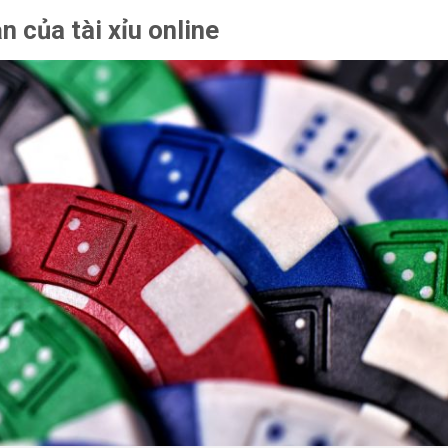
 của tài xỉu online