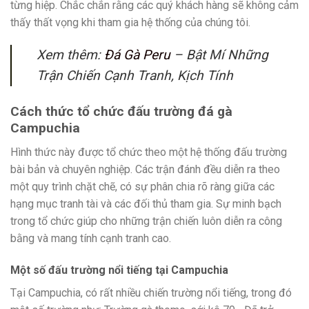
từng hiệp. Chắc chắn rằng các quý khách hàng sẽ không cảm
thấy thất vọng khi tham gia hệ thống của chúng tôi.
Xem thêm:
Đá Gà Peru
– Bật Mí Những
Trận Chiến Cạnh Tranh, Kịch Tính
Cách thức tổ chức đấu trường đá gà
Campuchia
Hình thức này được tổ chức theo một hệ thống đấu trường
bài bản và chuyên nghiệp. Các trận đánh đều diễn ra theo
một quy trình chặt chẽ, có sự phân chia rõ ràng giữa các
hạng mục tranh tài và các đối thủ tham gia. Sự minh bạch
trong tổ chức giúp cho những trận chiến luôn diễn ra công
bằng và mang tính cạnh tranh cao.
Một số đấu trường nổi tiếng tại Campuchia
Tại Campuchia, có rất nhiều chiến trường nổi tiếng, trong đó