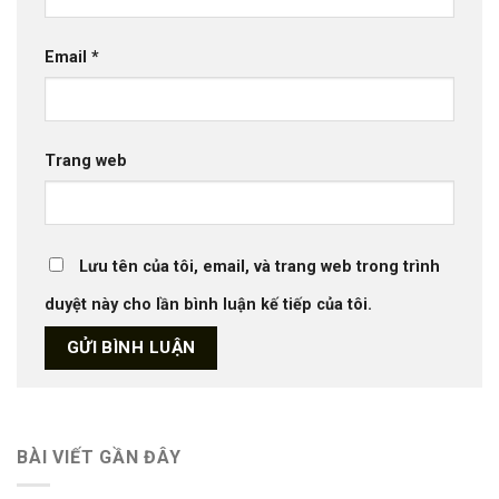
Email
*
Trang web
Lưu tên của tôi, email, và trang web trong trình
duyệt này cho lần bình luận kế tiếp của tôi.
BÀI VIẾT GẦN ĐÂY