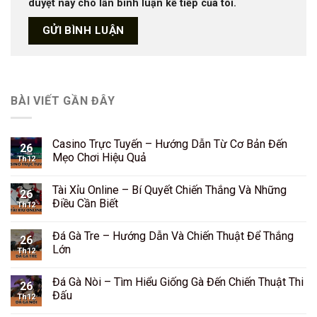
duyệt này cho lần bình luận kế tiếp của tôi.
BÀI VIẾT GẦN ĐÂY
Casino Trực Tuyến – Hướng Dẫn Từ Cơ Bản Đến
26
Mẹo Chơi Hiệu Quả
Th12
Tài Xỉu Online – Bí Quyết Chiến Thắng Và Những
26
Điều Cần Biết
Th12
Đá Gà Tre – Hướng Dẫn Và Chiến Thuật Để Thắng
26
Lớn
Th12
Đá Gà Nòi – Tìm Hiểu Giống Gà Đến Chiến Thuật Thi
26
Đấu
Th12