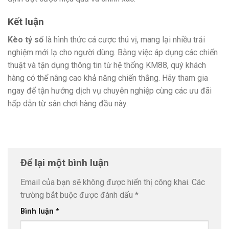
Kết luận
Kèo tỷ số
là hình thức cá cược thú vị, mang lại nhiều trải
nghiệm mới lạ cho người dùng. Bằng việc áp dụng các chiến
thuật và tận dụng thông tin từ hệ thống KM88, quý khách
hàng có thể nâng cao khả năng chiến thắng. Hãy tham gia
ngay để tận hưởng dịch vụ chuyên nghiệp cùng các ưu đãi
hấp dẫn từ sân chơi hàng đầu này.
Để lại một bình luận
Email của bạn sẽ không được hiển thị công khai.
Các
trường bắt buộc được đánh dấu
*
Bình luận
*