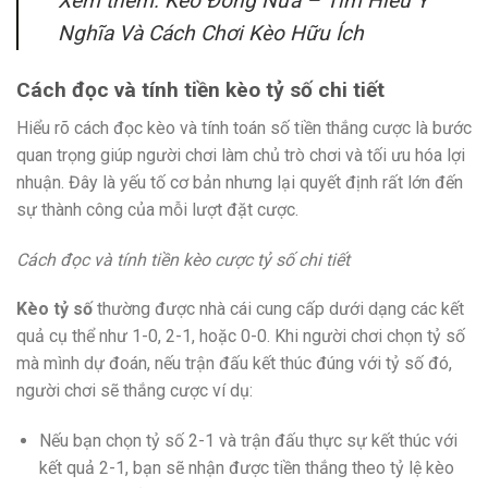
Xem thêm: Kèo Đồng Nửa – Tìm Hiểu Ý
Nghĩa Và Cách Chơi Kèo Hữu Ích
Cách đọc và tính tiền kèo tỷ số chi tiết
Hiểu rõ cách đọc kèo và tính toán số tiền thắng cược là bước
quan trọng giúp người chơi làm chủ trò chơi và tối ưu hóa lợi
nhuận. Đây là yếu tố cơ bản nhưng lại quyết định rất lớn đến
sự thành công của mỗi lượt đặt cược.
Cách đọc và tính tiền kèo cược tỷ số chi tiết
Kèo tỷ số
thường được nhà cái cung cấp dưới dạng các kết
quả cụ thể như 1-0, 2-1, hoặc 0-0. Khi người chơi chọn tỷ số
mà mình dự đoán, nếu trận đấu kết thúc đúng với tỷ số đó,
người chơi sẽ thắng cược ví dụ:
Nếu bạn chọn tỷ số 2-1 và trận đấu thực sự kết thúc với
kết quả 2-1, bạn sẽ nhận được tiền thắng theo tỷ lệ kèo