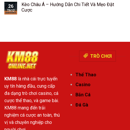
Kèo Châu Á – Hướng Dẫn Chi Tiết Và Mẹo Đặt
26
Cược
Th12
TRÒ CHƠI
Thể Thao
KM88
là nhà cái trực tuyến
Casino
uy tín hàng đầu, cung cấp
đa dạng trò chơi casino, cá
Bắn Cá
cược thể thao, và game bài.
Đá Gà
KM88 mang đến trải
nghiệm cá cược an toàn, thú
vị và chuyên nghiệp cho
người chơi.